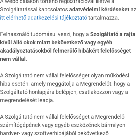
A weboldalakon történő regisztrációval illetve a
Szolgáltatással kapcsolatos
adatvédelmi kérdéseket
az
itt elérhető adatkezelési tájékoztató
tartalmazza.
Felhasználó tudomásul veszi, hogy a
Szolgáltató a rajta
kívül álló okok miatt bekövetkező vagy egyéb
akadályoztatásokból felmerülő hibákért felelősséget
nem vállal
.
A Szolgáltató nem vállal felelősséget olyan működési
hiba esetén, amely meggátolja a Megrendelőt, hogy a
Szolgáltató honlapjára belépjen, csatlakozzon vagy a
megrendelését leadja.
A Szolgáltató nem vállal felelősséget a Megrendelő
számítógépének vagy egyéb eszközének bármilyen
hardver- vagy szoftverhibájából bekövetkező