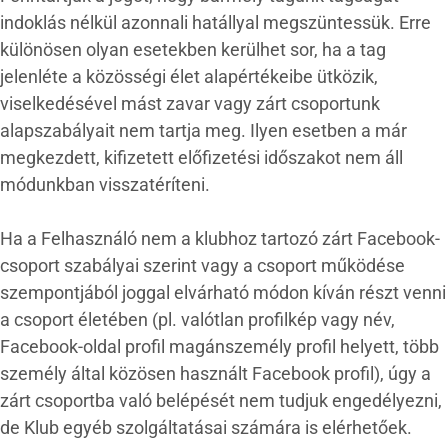
indoklás nélkül azonnali hatállyal megszüntessük. Erre
különösen olyan esetekben kerülhet sor, ha a tag
jelenléte a közösségi élet alapértékeibe ütközik,
viselkedésével mást zavar vagy zárt csoportunk
alapszabályait nem tartja meg. Ilyen esetben a már
megkezdett, kifizetett előfizetési időszakot nem áll
módunkban visszatéríteni.
Ha a Felhasználó nem a klubhoz tartozó zárt Facebook-
csoport szabályai szerint vagy a csoport működése
szempontjából joggal elvárható módon kíván részt venni
a csoport életében (pl. valótlan profilkép vagy név,
Facebook-oldal profil magánszemély profil helyett, több
személy által közösen használt Facebook profil), úgy a
zárt csoportba való belépését nem tudjuk engedélyezni,
de Klub egyéb szolgáltatásai számára is elérhetőek.