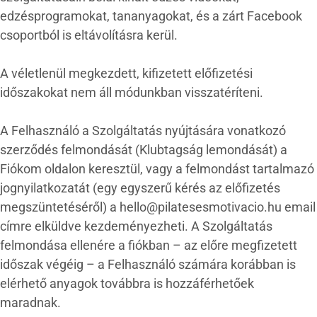
edzésprogramokat, tananyagokat, és a zárt Facebook
csoportból is eltávolításra kerül.
A véletlenül megkezdett, kifizetett előfizetési
időszakokat nem áll módunkban visszatéríteni.
A Felhasználó a Szolgáltatás nyújtására vonatkozó
szerződés felmondását (Klubtagság lemondását) a
Fiókom oldalon keresztül, vagy a felmondást tartalmazó
jognyilatkozatát (egy egyszerű kérés az előfizetés
megszüntetéséről) a hello@pilatesesmotivacio.hu email
címre elküldve kezdeményezheti. A Szolgáltatás
felmondása ellenére a fiókban – az előre megfizetett
időszak végéig – a Felhasználó számára korábban is
elérhető anyagok továbbra is hozzáférhetőek
maradnak.