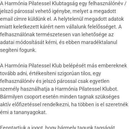
A Harmónia Pilatessel Klubtagság egy felhasználónév /
jelszó párossal vehető igénybe, melyet a megadott
email címre küldünk el. A helytelenül megadott adatok
miatt keletkezett kárért nem vállalunk felelősséget. A
felhasználónak természetesen van lehetősége az
adatai módosítását kérni, és ebben maradéktalanul
segíteni fogunk.
A Harmónia Pilatessel Klub belépését más embereknek
tovább adni, értékesíteni szigorúan tilos, egy
felhasználónév és jelszó párossal csak egyetlen
személy használhatja a Harmónia Pilatessel Klubot.
Bármilyen csoport esetén minden tagnak szükséges
aktív előfizetéssel rendelkezni, ha többen is el szeretnék
érni a tananyagokat.
Fenntartjuk a jogot, hogy bármely tagunk tagságát