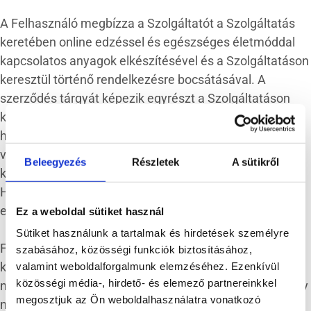
A Felhasználó megbízza a Szolgáltatót a Szolgáltatás
keretében online edzéssel és egészséges életmóddal
kapcsolatos anyagok elkészítésével és a Szolgáltatáson
keresztül történő rendelkezésre bocsátásával. A
szerződés tárgyát képezik egyrészt a Szolgáltatáson
keresztül, a szerződés megkötésének időpontjában
hozzáférhető anyagok (videók, egyéb anyagok),
valamint a Szolgáltató által később elkészített és
Beleegyezés
Részletek
A sütikről
közzétett anyagok. A Szolgáltatás kizárólagos nyújtója
Harmónia Pilatessel Kft., aki a megbízást kifejezetten
elfogadja.
Ez a weboldal sütiket használ
Sütiket használunk a tartalmak és hirdetések személyre
Fenntartjuk a jogot, hogy a Harmónia Pilatessel Klub
szabásához, közösségi funkciók biztosításához,
keretein belül nyújtott szolgáltatásokat külön értesítés
valamint weboldalforgalmunk elemzéséhez. Ezenkívül
közösségi média-, hirdető- és elemező partnereinkkel
nélkül módosítsuk, azok mennyiségét csökkentsük vagy
megosztjuk az Ön weboldalhasználatra vonatkozó
növeljük, formáját módosítsuk. E módosítások a