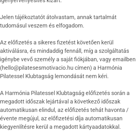
igényérvényesítés kizárt.
Jelen tájékoztatót átolvastam, annak tartalmát
tudomásul veszem és elfogadom.
Az előfizetés a sikeres fizetést követően kerül
aktiválásra, és mindaddig fennáll, míg a szolgáltatás
igénybe vevő személy a saját fiókjában, vagy emailben
(hello@pilatesesmotivacio.hu címen) a Harmónia
Pilatessel Klubtagság lemondását nem kéri.
A Harmónia Pilatessel Klubtagság előfizetés során a
megadott időszak lejártával a következő időszak
automatikusan elindul, az előfizetés tehát havonta /
évente megújul, az előfizetési díja automatikusan
kiegyenlítésre kerül a megadott kártyaadatokkal.