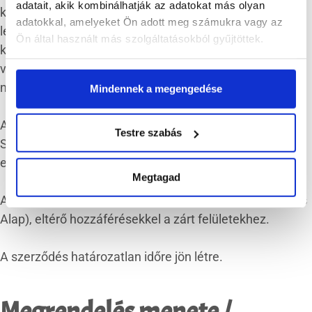
adatait, akik kombinálhatják az adatokat más olyan
klubtagsági díj összegére nincsenek ráhatással. E
adatokkal, amelyeket Ön adott meg számukra vagy az
lehetséges módosítások lehetőségét klubtagjaink a
Ön által használt más szolgáltatásokból gyűjtöttek.
klubba való jelentkezéskor kifejezetten tudomásul
veszik és elfogadják, a módosítások miatt követelést
nem támasztanak.
Mindennek a megengedése
A szerződés alapján a Felhasználó jogosulttá válik a
Testre szabás
Szolgáltatás igénybevételére, ide értve a weboldal
egyes zárt hozzáféréssel rendelkező elemeit.
Megtagad
A Szolgáltatás két tagsági szinten működik (Videótár és
Alap), eltérő hozzáférésekkel a zárt felületekhez.
A szerződés határozatlan időre jön létre.
Megrendelés menete /