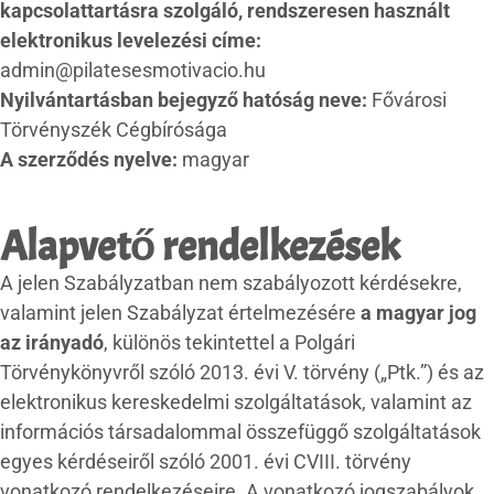
kapcsolattartásra szolgáló, rendszeresen használt
elektronikus levelezési címe:
admin@pilatesesmotivacio.hu
Nyilvántartásban bejegyző hatóság neve:
Fővárosi
Törvényszék Cégbírósága
A szerződés nyelve:
magyar
Alapvető rendelkezések
A jelen Szabályzatban nem szabályozott kérdésekre,
valamint jelen Szabályzat értelmezésére
a magyar jog
az irányadó
, különös tekintettel a Polgári
Törvénykönyvről szóló 2013. évi V. törvény („Ptk.”) és az
elektronikus kereskedelmi szolgáltatások, valamint az
információs társadalommal összefüggő szolgáltatások
egyes kérdéseiről szóló 2001. évi CVIII. törvény
vonatkozó rendelkezéseire. A vonatkozó jogszabályok