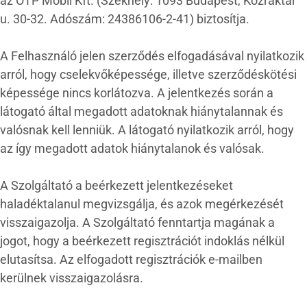
az OTP Mobil Kft. (Székhely: 1093 Budapest, Közraktár
u. 30-32. Adószám: 24386106-2-41) biztosítja.
A Felhasználó jelen szerződés elfogadásával nyilatkozik
arról, hogy cselekvőképessége, illetve szerződéskötési
képessége nincs korlátozva. A jelentkezés során a
látogató által megadott adatoknak hiánytalannak és
valósnak kell lenniük. A látogató nyilatkozik arról, hogy
az így megadott adatok hiánytalanok és valósak.
A Szolgáltató a beérkezett jelentkezéseket
haladéktalanul megvizsgálja, és azok megérkezését
visszaigazolja. A Szolgáltató fenntartja magának a
jogot, hogy a beérkezett regisztrációt indoklás nélkül
elutasítsa. Az elfogadott regisztrációk e-mailben
kerülnek visszaigazolásra.