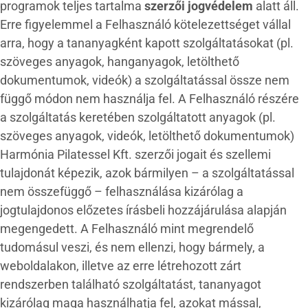
programok teljes tartalma
szerzői jogvédelem
alatt áll.
Erre figyelemmel a Felhasználó kötelezettséget vállal
arra, hogy a tananyagként kapott szolgáltatásokat (pl.
szöveges anyagok, hanganyagok, letölthető
dokumentumok, videók) a szolgáltatással össze nem
függő módon nem használja fel. A Felhasználó részére
a szolgáltatás keretében szolgáltatott anyagok (pl.
szöveges anyagok, videók, letölthető dokumentumok)
Harmónia Pilatessel Kft. szerzői jogait és szellemi
tulajdonát képezik, azok bármilyen – a szolgáltatással
nem összefüggő – felhasználása kizárólag a
jogtulajdonos előzetes írásbeli hozzájárulása alapján
megengedett. A Felhasználó mint megrendelő
tudomásul veszi, és nem ellenzi, hogy bármely, a
weboldalakon, illetve az erre létrehozott zárt
rendszerben található szolgáltatást, tananyagot
kizárólag maga használhatja fel, azokat mással,