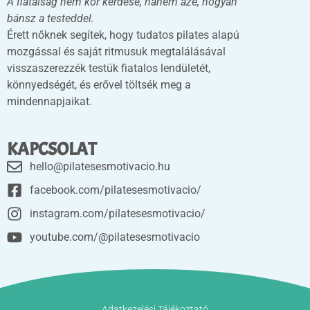
A fiatalság nem kor kérdése, hanem azé, hogyan
bánsz a testeddel.
Érett nőknek segítek, hogy tudatos pilates alapú
mozgással és saját ritmusuk megtalálásával
visszaszerezzék testük fiatalos lendületét,
könnyedségét, és erővel töltsék meg a
mindennapjaikat.
KAPCSOLAT
hello@pilatesesmotivacio.hu
facebook.com/pilatesesmotivacio/
instagram.com/pilatesesmotivacio/
youtube.com/@pilatesesmotivacio
Adatkezelési Tájékoztató