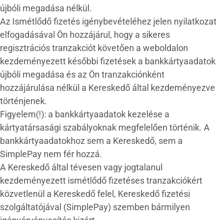
újbóli megadása nélkül.
Az Ismétlődő fizetés igénybevételéhez jelen nyilatkozat
elfogadásával Ön hozzájárul, hogy a sikeres
regisztrációs tranzakciót követően a weboldalon
kezdeményezett későbbi fizetések a bankkártyaadatok
újbóli megadása és az Ön tranzakciónként
hozzájárulása nélkül a Kereskedő által kezdeményezve
történjenek.
Figyelem(!): a bankkártyaadatok kezelése a
kártyatársasági szabályoknak megfelelően történik. A
bankkártyaadatokhoz sem a Kereskedő, sem a
SimplePay nem fér hozzá.
A Kereskedő által tévesen vagy jogtalanul
kezdeményezett ismétlődő fizetéses tranzakciókért
közvetlenül a Kereskedő felel, Kereskedő fizetési
szolgáltatójával (SimplePay) szemben bármilyen